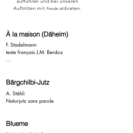
aufführen und bei unseren
Auftritten mit
anbieten.
Freude
À la maison (Däheim)
F. Stadelmann

texte français J.M. Berdoz

1.Quand j'étais un petit garçon avec 
des cheveux blonds,

Bärgchilbi-Jutz
Je rêvais déjà d'être grand et d'avoir 
mes 20 ans.

A. Stähli

Je pourrais faire à ma façon ce que 
Naturjutz sans parole
je veux sans pour autant rester à la 
maison.

Blueme
2.Un jour mon grand-père m'a dit 