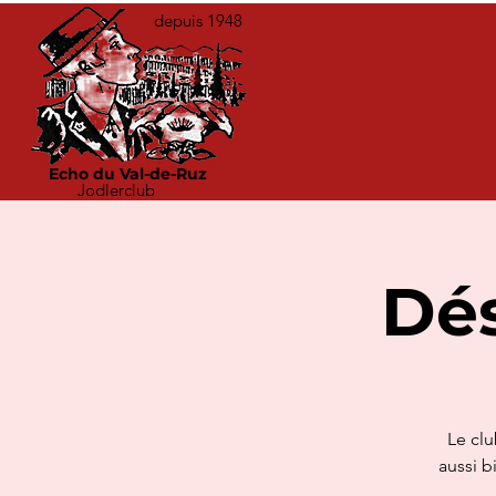
depuis 1948
Echo du Val-de-Ruz
Jodlerclub
Dés
Le clu
aussi b