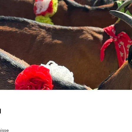
u
uisse