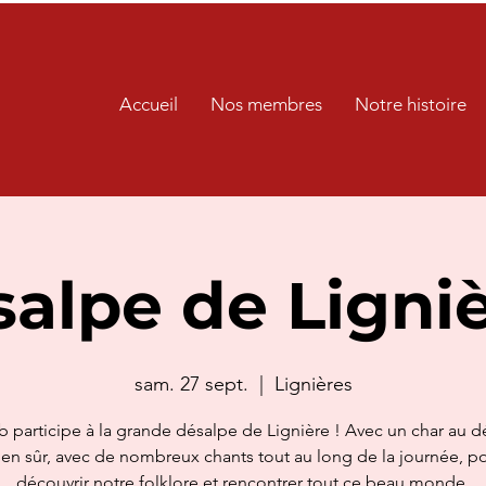
Accueil
Nos membres
Notre histoire
alpe de Ligni
sam. 27 sept.
  |  
Lignières
b participe à la grande désalpe de Lignière ! Avec un char au dé
ien sûr, avec de nombreux chants tout au long de la journée, po
découvrir notre folklore et rencontrer tout ce beau monde.