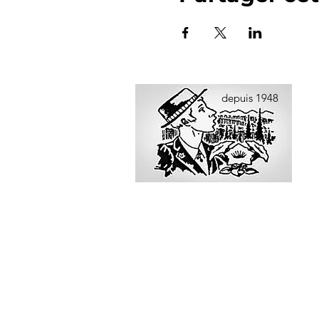
depuis 1948
Echo du Val-de-Ruz
Jodlerclub